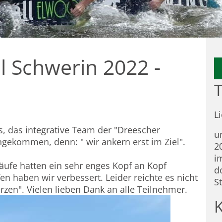
l Schwerin 2022 -
T
L
s, das integrative Team der "Dreescher
u
ngekommen, denn: " wir ankern erst im Ziel".
2
i
äufe hatten ein sehr enges Kopf an Kopf
d
n haben wir verbessert. Leider reichte es nicht
S
rzen". Vielen lieben Dank an alle Teilnehmer.