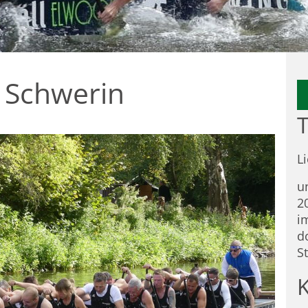
 Schwerin
T
L
u
2
i
d
S