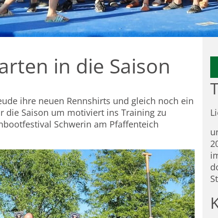
rten in die Saison
T
reude ihre neuen Rennshirts und gleich noch ein
 die Saison um motiviert ins Training zu
L
bootfestival Schwerin am Pfaffenteich
u
2
i
d
S