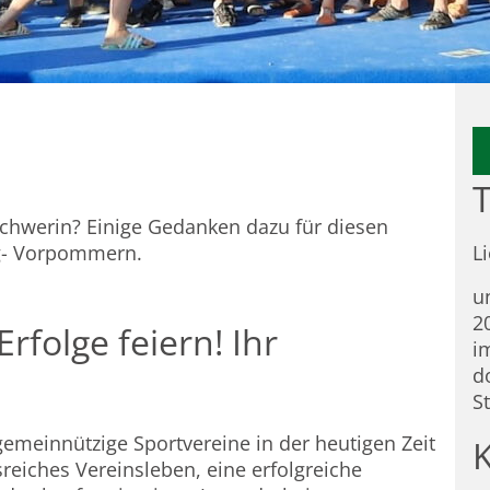
T
chwerin? Einige Gedanken dazu für diesen
rg- Vorpommern.
L
u
2
folge feiern! Ihr
i
d
S
meinnützige Sportvereine in der heutigen Zeit
eiches Vereinsleben, eine erfolgreiche