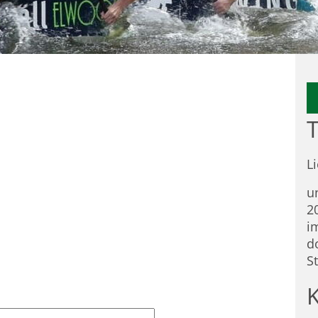
T
L
u
2
i
d
S