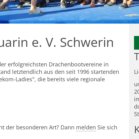
arin e. V. Schwerin
T
der erfolgreichsten Drachenbootvereine in
tand letztendlich aus den seit 1996 startenden
L
om-Ladies", die bereits viele regionale
u
2
i
d
S
nt der besonderen Art? Dann
melden
Sie sich