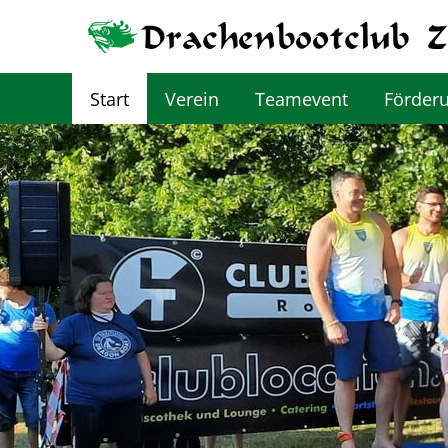
Start
Verein
Teamevent
Förder