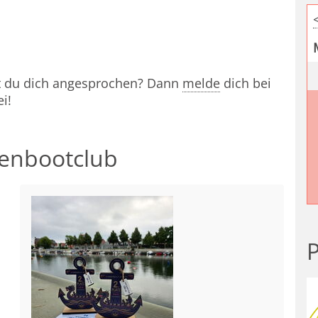
st du dich angesprochen? Dann
melde
dich bei
i!
henbootclub
P