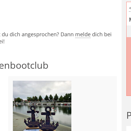
st du dich angesprochen? Dann
melde
dich bei
i!
henbootclub
P