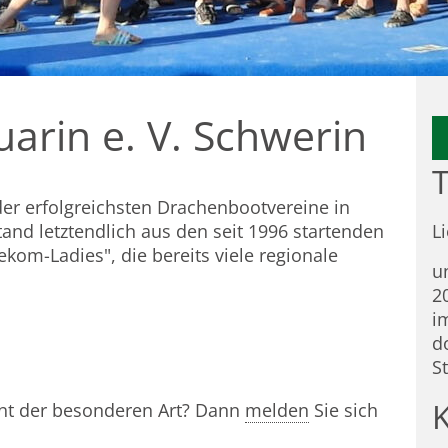
arin e. V. Schwerin
T
der erfolgreichsten Drachenbootvereine in
tand letztendlich aus den seit 1996 startenden
L
om-Ladies", die bereits viele regionale
u
2
i
d
S
nt der besonderen Art? Dann
melden
Sie sich