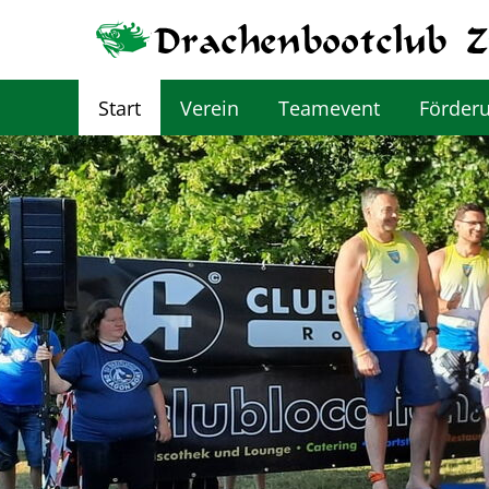
Start
Verein
Teamevent
Förder