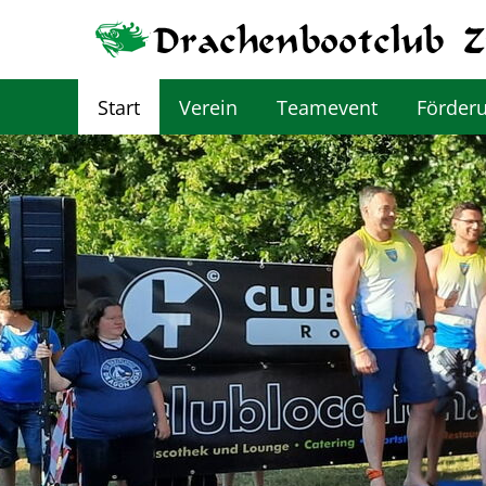
Start
Verein
Teamevent
Förder