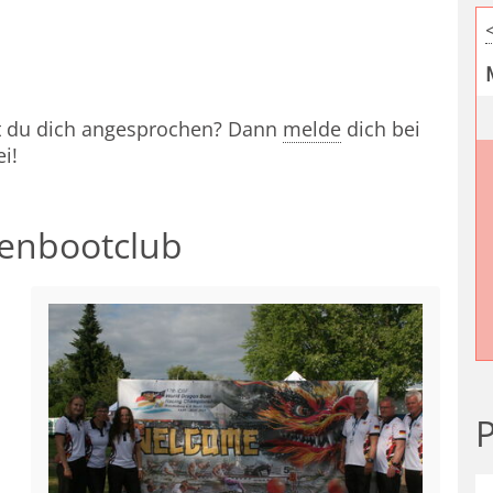
st du dich angesprochen? Dann
melde
dich bei
i!
henbootclub
P