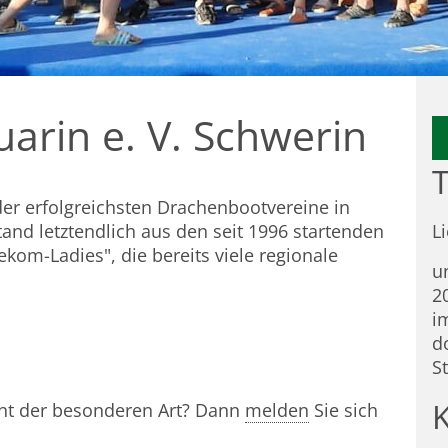
arin e. V. Schwerin
T
der erfolgreichsten Drachenbootvereine in
tand letztendlich aus den seit 1996 startenden
L
om-Ladies", die bereits viele regionale
u
2
i
d
S
nt der besonderen Art? Dann
melden
Sie sich