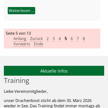
Weiterlesen …
Seite 5 von 13
Anfang
Zurück
2
3
4
5
6
7
8
Vorwärts
Ende
Aktuelle Infos
Training
Liebe Vereinsmitglieder,
unser Drachenboot sticht ab dem 30. März 2026
wieder in See. Das Training findet immer montags ab