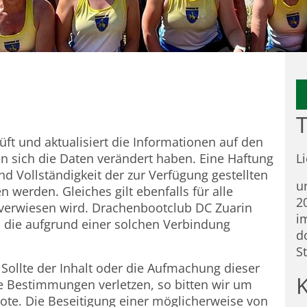
T
ft und aktualisiert die Informationen auf den
en sich die Daten verändert haben. Eine Haftung
L
und Vollständigkeit der zur Verfügung gestellten
u
erden. Gleiches gilt ebenfalls für alle
2
k verwiesen wird. Drachenbootclub DC Zuarin
i
s, die aufgrund einer solchen Verbindung
d
S
ollte der Inhalt oder die Aufmachung dieser
he Bestimmungen verletzen, so bitten wir um
te. Die Beseitigung einer möglicherweise von