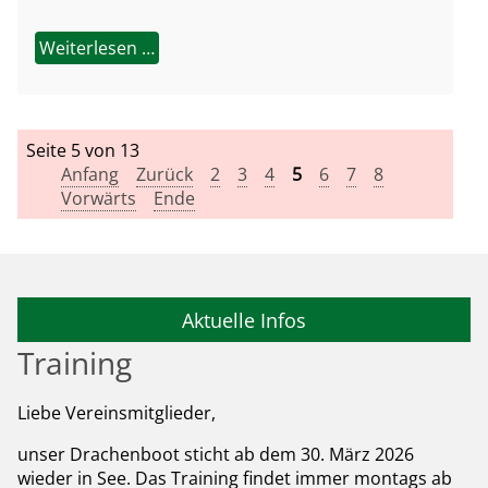
Weiterlesen …
Seite 5 von 13
Anfang
Zurück
2
3
4
5
6
7
8
Vorwärts
Ende
Aktuelle Infos
Training
Liebe Vereinsmitglieder,
unser Drachenboot sticht ab dem 30. März 2026
wieder in See. Das Training findet immer montags ab