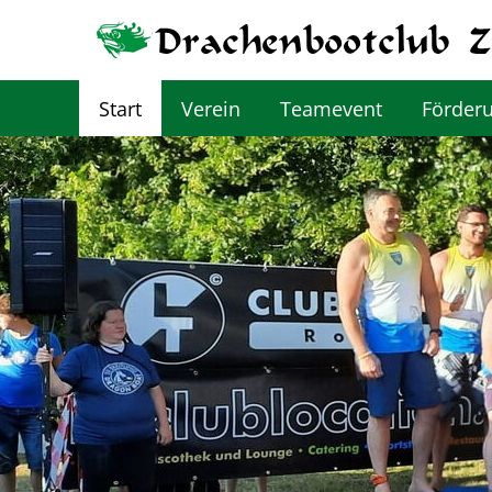
Start
Verein
Teamevent
Förder