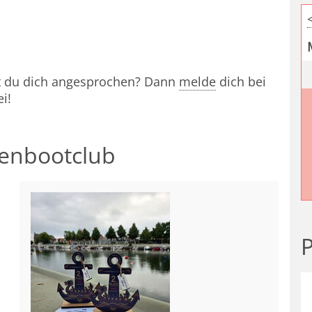
st du dich angesprochen? Dann
melde
dich bei
i!
henbootclub
P