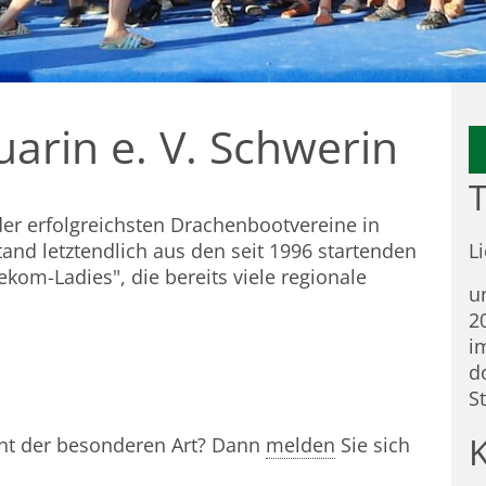
arin e. V. Schwerin
T
der erfolgreichsten Drachenbootvereine in
tand letztendlich aus den seit 1996 startenden
L
om-Ladies", die bereits viele regionale
u
2
i
d
S
nt der besonderen Art? Dann
melden
Sie sich