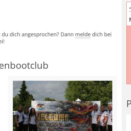
st du dich angesprochen? Dann
melde
dich bei
i!
henbootclub
P