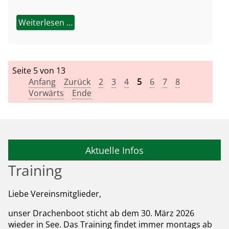
Weiterlesen …
Seite 5 von 13
Anfang
Zurück
2
3
4
5
6
7
8
Vorwärts
Ende
Aktuelle Infos
Training
Liebe Vereinsmitglieder,
unser Drachenboot sticht ab dem 30. März 2026
wieder in See. Das Training findet immer montags ab